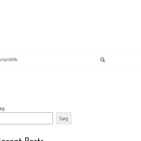
vspolitik
øg
Søg