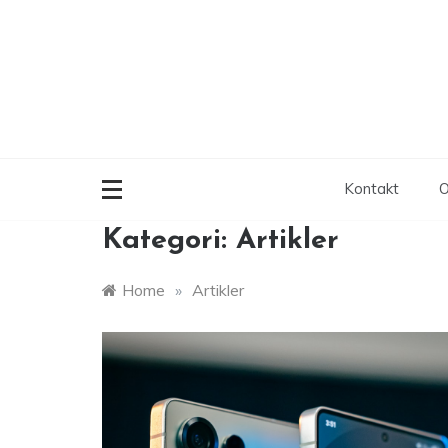
Skip
to
content
Kontakt
O
Kategori:
Artikler
Home
»
Artikler