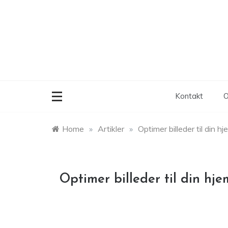
Skip
to
content
Kontakt
O
Home
»
Artikler
»
Optimer billeder til din 
Optimer billeder til din hj