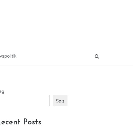
vspolitik
øg
Søg
ecent Posts