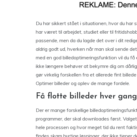
Du har sikkert stået i situationen, hvor du har s
har været til arbejdet, studiet eller til fritidsh
passende, men da du lagde det over i dit redige
aldrig godt ud, hverken når man skal sende det 
med en god billedoptimeringsfunktion vil du få e
ikke længere behøver at bekymre dig om dårlig bi
gør virkelig forskellen fra et allerede fint billede 
Optimer billeder og oplev de mange fordele.
Få flotte billeder hver gang
Der er mange forskellige billedoptimeringsfunk
programmer, der skal downloades først. Valget
hele processen og hvor meget tid du rent faktisk
findes skam hurtige løsninger, der ikke tjener d