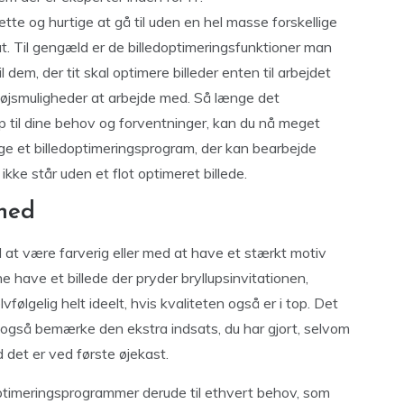
ette og hurtige at gå til uden en hel masse forskellige
tat. Til gengæld er de billedoptimeringsfunktioner man
m, der tit skal optimere billeder enten til arbejdet
rktøjsmuligheder at arbejde med. Så længe det
p til dine behov og forventninger, kan du nå meget
e et billedoptimeringsprogram, der kan bearbejde
ikke står uden et flot optimeret billede.
ghed
ed at være farverig eller med at have et stærkt motiv
 have et billede der pryder bryllupsinvitationen,
elvfølgelig helt ideelt, hvis kvaliteten også er i top. Det
ivl også bemærke den ekstra indsats, du har gjort, selvom
 det er ved første øjekast.
doptimeringsprogrammer derude til ethvert behov, som