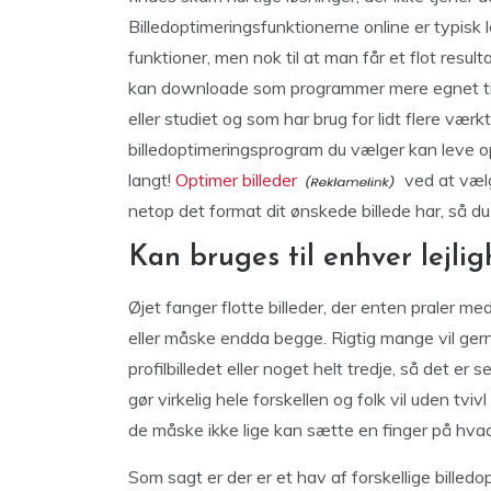
Billedoptimeringsfunktionerne online er typisk l
funktioner, men nok til at man får et flot resul
kan downloade som programmer mere egnet til de
eller studiet og som har brug for lidt flere væ
billedoptimeringsprogram du vælger kan leve o
langt!
Optimer billeder
ved at vælg
netop det format dit ønskede billede har, så du 
Kan bruges til enhver lejli
Øjet fanger flotte billeder, der enten praler m
eller måske endda begge. Rigtig mange vil gerne
profilbilledet eller noget helt tredje, så det er s
gør virkelig hele forskellen og folk vil uden tv
de måske ikke lige kan sætte en finger på hvad
Som sagt er der er et hav af forskellige bille