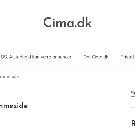
Cima.dk
BS: Alt indhold kan være annoncer
Om Cima.dk
Privatli
hjemmeside
S
emmeside
R