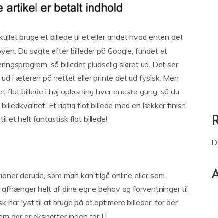
kullet bruge et billede til et eller andet hvad enten det
obbyen. Du søgte efter billeder på Google, fundet et
ringsprogram, så billedet pludselig sløret ud. Det ser
ud i æteren på nettet eller printe det ud fysisk. Men
t flot billede i høj opløsning hver eneste gang, så du
lledkvalitet. Et rigtig flot billede med en lækker finish
til et helt fantastisk flot billede!
D
A
tioner derude, som man kan tilgå online eller som
 afhænger helt af dine egne behov og forventninger til
 har lyst til at bruge på at optimere billeder, for der
em der er eksperter inden for IT.