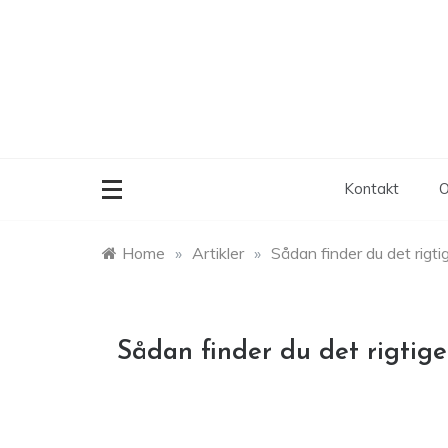
Skip
to
content
Kontakt
O
Home
»
Artikler
»
Sådan finder du det rigti
Sådan finder du det rigtige