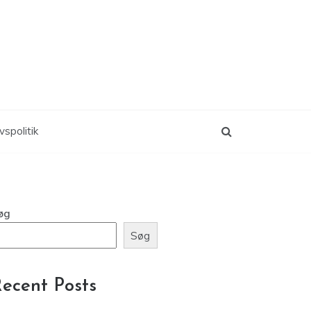
vspolitik
øg
Søg
ecent Posts