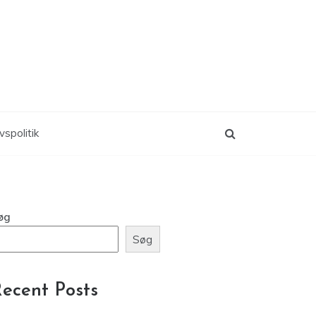
vspolitik
øg
Søg
ecent Posts