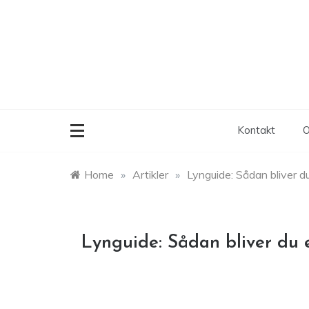
Skip
to
content
Kontakt
O
Home
»
Artikler
»
Lynguide: Sådan bliver d
Lynguide: Sådan bliver du 