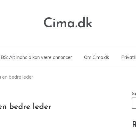
Cima.dk
BS: Alt indhold kan være annoncer
Om Cima.dk
Privatli
u en bedre leder
S
en bedre leder
R