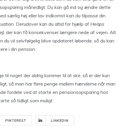
onsopsparing månedligt. Du kan gå ind og ændre dette
med særlig høj eller lav indkomst kan du tilpasse din
ituation. Derudover kan du altid for hjælp af Heaps
fejl, der kan få konsekvenser længere nede af vejen. Alt
 du vil selvfølgelig blive opdateret løbende, så du kan
ere i din pension.
til noget der aldrig kommer til at ske, så er der kun
idligt, så man har flere penge mellem hænderne når man
ende fordele ved at starte en pensionsopsparing hos
rte så tidligt som muligt.
PINTEREST
LINKEDIN