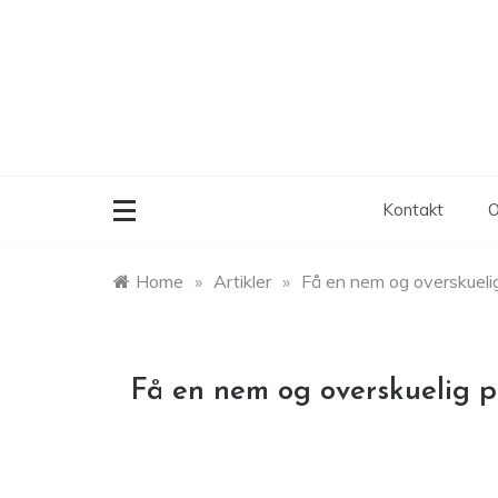
Skip
to
content
Kontakt
O
Home
»
Artikler
»
Få en nem og overskueli
Få en nem og overskuelig 