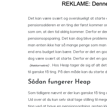
Det kan være svært og overskueligt at starte 
pensionsalderen er en ting der først kommer o
som om, at den tid aldrig kommer. Derfor er d
pensionsopsparing. Det kan dog blive problemati
man enten ikke har så mange penge som man kun
end ens budget kan bære. Derfor er det en god 
dog være svært at starte. Derfor er det en god
. Hos Heap tager de sig af alt det
til ganske få ting. På den måde kan du starte
Sådan fungerer Heap
Som tidligere nævnt er der kun ganske få ting du 
Ud over at du kun selv skal tage stilling til meg
ting ved at have en pensionsordning, resten kla