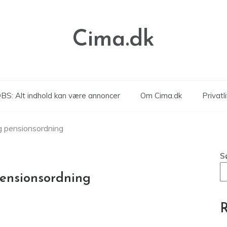
Cima.dk
BS: Alt indhold kan være annoncer
Om Cima.dk
Privatli
g pensionsordning
S
pensionsordning
R