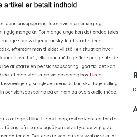
en pensionsopsparing. Især hvis man er ung, og
m rigtig mange år. For mange unge kan det endda føles
er mange som vælger at udskyde at starte deres
sk, eftersom man til sidst vil stå i en situation hvor
ne have haft, eller man må ligge flere penge til side
ide at starte en pensionsopsparing i god tid, det kan
 ide, at man starter en sin opsparing hos
Heap
 besværlige og kringlede, mens du kun skal tage stilling
D
 din pensionsopsparing på en nem og overskuelig måde.
A
skal tage stilling til hos Heap, resten klare de for dig.
et få ting, så skal du også kun selv styre de vigtigste
rer de for dig. Det eneste som du selv skal gøre er, at